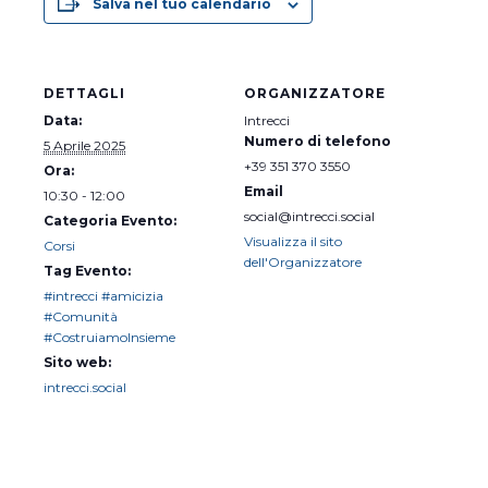
Salva nel tuo calendario
DETTAGLI
ORGANIZZATORE
Data:
Intrecci
Numero di telefono
5 Aprile 2025
+39 351 370 3550
Ora:
Email
10:30 - 12:00
social@intrecci.social
Categoria Evento:
Visualizza il sito
Corsi
dell'Organizzatore
Tag Evento:
#intrecci #amicizia
#Comunità
#CostruiamoInsieme
Sito web:
intrecci.social